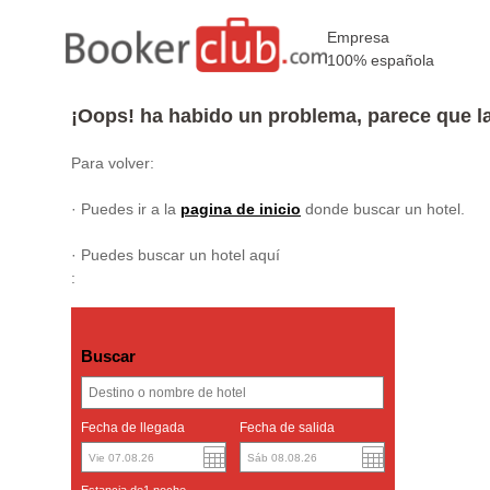
Empresa
100% española
¡Oops! ha habido un problema, parece que la 
Para volver:
· Puedes ir a la
pagina de inicio
donde buscar un hotel.
Dolar americano
English
· Puedes buscar un hotel aquí
Yuan chino
:
Buscar
Fecha de llegada
Fecha de salida