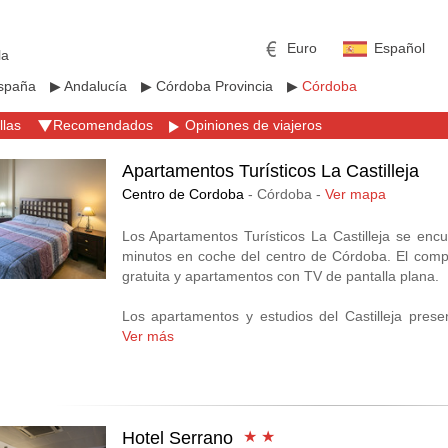
Euro
Español
la
spaña
▶
Andalucía
▶
Córdoba Provincia
▶
Córdoba
llas
Recomendados
Opiniones de viajeros
Apartamentos Turísticos La Castilleja
Centro de Cordoba
- Córdoba -
Ver mapa
mericano
h
Libra esterlina
Rublo ruso
Los Apartamentos Turísticos La Castilleja se encu
minutos en coche del centro de Córdoba. El comple
ino
Yen japonés
Peso mexicano
gratuita y apartamentos con TV de pantalla plana.
Los apartamentos y estudios del Castilleja pres
acondicionado. Cuentan con calefacción y zona de 
Ver más
Hay una pequeña selección de restaurantes y bares
Los apartamentos disponen de aparcamiento sujeto
autobús que ofrece fácil acceso al centro de Córd
Hotel Serrano
★ ★