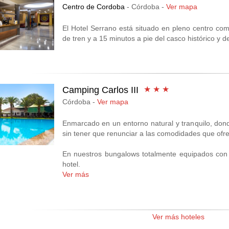
Córdoba se halla a 25 minutos en coche.
Centro de Cordoba
- Córdoba -
Ver mapa
El Hotel Serrano está situado en pleno centro com
de tren y a 15 minutos a pie del casco histórico y d
Camping Carlos III
★ ★ ★
Córdoba -
Ver mapa
Enmarcado en un entorno natural y tranquilo, dond
sin tener que renunciar a las comodidades que ofre
En nuestros bungalows totalmente equipados con
hotel.
Ver más
Estos bungalows ofrecen un ambiente acogedor, r
como en casa. Son ideales para quienes buscan m
tiendas.
Ver más hoteles
Los bungalows del Camping Carlos III están tota