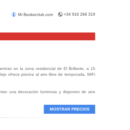
+34 916 266 319
Mi Bookerclub.com
entran en la zona residencial de El Brillante, a 15
jo ofrece piscina al aire libre de temporada, WiFi
entan una decoración luminosa y disponen de aire
cocina con microondas, nevera y vitrocerámica.
 a 10 minutos en coche del establecimiento.
MOSTRAR PRECIOS
 a disponibilidad. A 100 metros hay una parada de
oba, incluida la famosa mezquita. El aeropuerto de