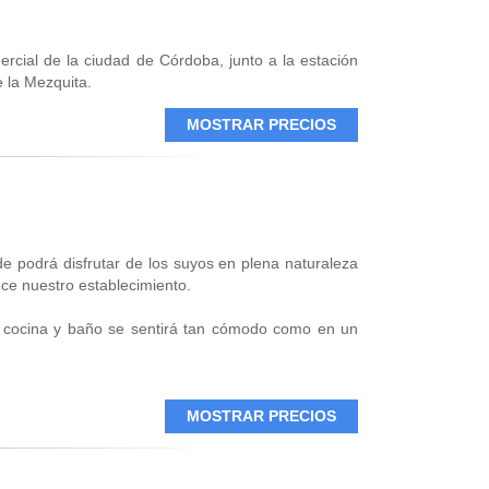
ercial de la ciudad de Córdoba, junto a la estación
e la Mezquita.
MOSTRAR PRECIOS
e podrá disfrutar de los suyos en plena naturaleza
ce nuestro establecimiento.
 cocina y baño se sentirá tan cómodo como en un
odeado de un entorno natural, para que te sientas
ás comodidades que las ofrecidas por caravanas y
MOSTRAR PRECIOS
lmente equipados con aire acondicionado, porche,