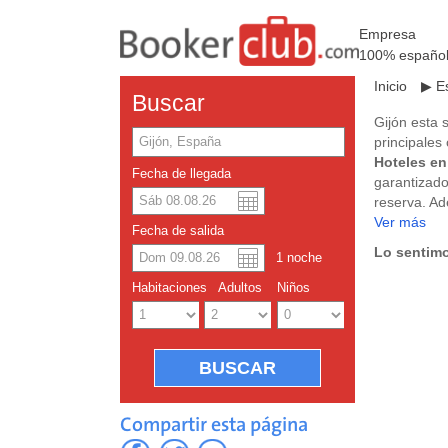
Empresa
100% españo
Inicio
▶
E
Buscar
Gijón esta 
principales
Hoteles en
Fecha de llegada
garantizad
reserva. Ad
Hoteles en 
Ver más
Dolar a
Englis
Fecha de salida
Lo sentimo
1
noche
Yuan ch
Habitaciones
Adultos
Niños
Compartir esta página