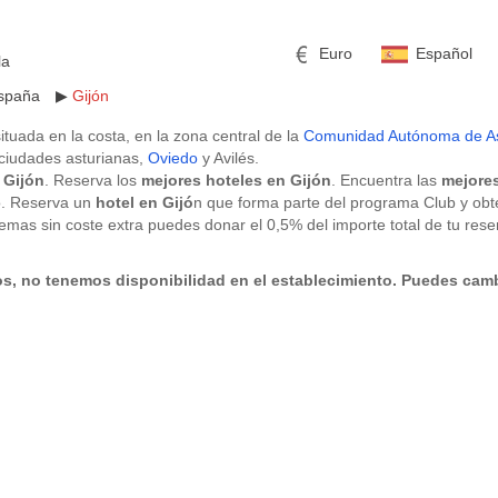
Euro
Español
la
spaña
▶
Gijón
situada en la costa, en la zona central de la
Comunidad Autónoma de As
 ciudades asturianas,
Oviedo
y Avilés.
 Gijón
. Reserva los
mejores hoteles en Gijón
. Encuentra las
mejores
o. Reserva un
hotel en Gijó
n que forma parte del programa Club y obt
emas sin coste extra puedes donar el 0,5% del importe total de tu reser
Asturias
,
Hoteles en España
,
Hoteles en Oviedo
.
mericano
h
Libra esterlina
Rublo ruso
s, no tenemos disponibilidad en el establecimiento. Puedes camb
ino
Yen japonés
Peso mexicano