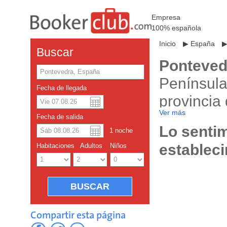
Empresa
100% española
Inicio
▶
España
Buscar
Ponteved
Península 
Fecha de llegada
provincia
Dolar americano
English
Ver más
Reserva 
Fecha de salida
Lo sentim
Yuan chino
1
noche
Bookerclu
establec
Habitaciones
Adultos
Niños
Ponteved
ofertas d
programa 
reserva. 
Compartir esta página
0,5% del i