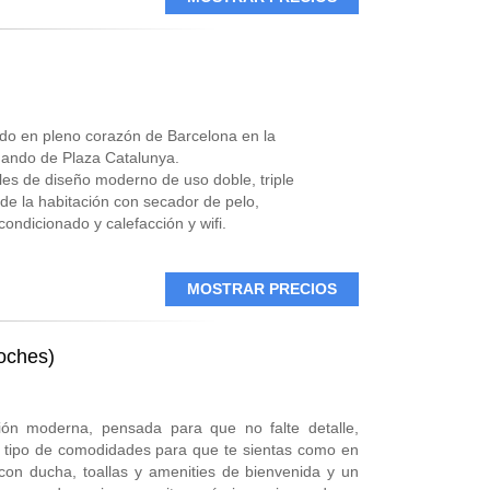
ado en pleno corazón de Barcelona en la
ando de Plaza Catalunya.
les de diseño moderno de uso doble, triple
de la habitación con secador de pelo,
condicionado y calefacción y wifi.
sala común con sofás y mesas con una
ndedora.
le permitirá disfrutar de la ciudad ya que se
MOSTRAR PRECIOS
ixample y Ciutat Vella.
oches)
ión moderna, pensada para que no falte detalle,
o tipo de comodidades para que te sientas como en
con ducha, toallas y amenities de bienvenida y un