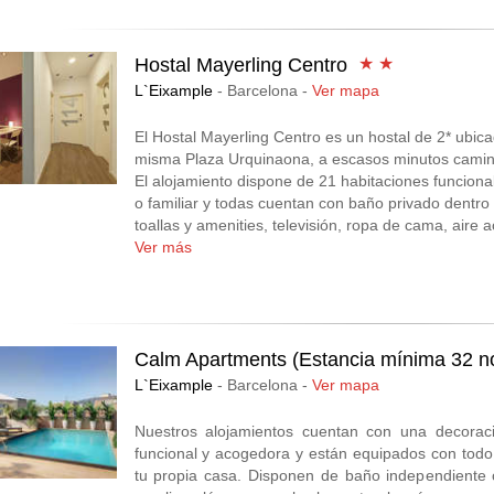
Hostal Mayerling Centro
★ ★
L`Eixample
- Barcelona -
Ver mapa
El Hostal Mayerling Centro es un hostal de 2* ubic
misma Plaza Urquinaona, a escasos minutos camin
El alojamiento dispone de 21 habitaciones funciona
o familiar y todas cuentan con baño privado dentro 
toallas y amenities, televisión, ropa de cama, aire a
Además, el hostal dispone de recepción 24h, una 
Ver más
pequeña cocina, máquina de café y máquina expe
La excelente ubicación del Hostal Mayerling Centro 
encuentra ubicado a caballo entre los barrios de l’E
Calm Apartments (Estancia mínima 32 n
L`Eixample
- Barcelona -
Ver mapa
Nuestros alojamientos cuentan con una decorac
funcional y acogedora y están equipados con tod
tu propia casa. Disponen de baño independiente 