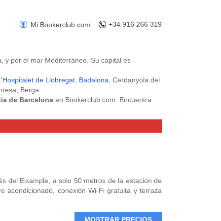
+34 916 266 319
Mi Bookerclub.com
a
, y por el mar Mediterráneo. Su capital es
L'Hospitalet de Llobregat
,
Badalona
, Cerdanyola del
anresa, Berga.
cia de Barcelona
en Bookerclub.com. Encuentra
garantizado. Reserva un hotel en la
Provincia de
mera reserva. Ademas sin coste adicional puedes
ción.
italet de Llobregat
,
Hoteles en Badalona
nés del Eixample, a solo 50 metros de la estación de
re acondicionado, conexión Wi-Fi gratuita y terraza
MOSTRAR PRECIOS