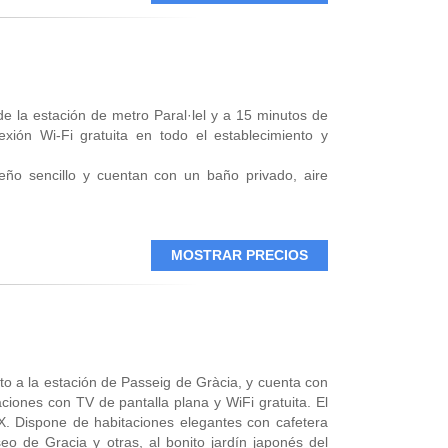
asic presentan una decoración minimalista y suelos
 utensilios básicos. También incluyen sábanas y
eresados en la arquitectura, comida y comer tapas.
e la estación de metro Paral·lel y a 15 minutos de
ión Wi-Fi gratuita en todo el establecimiento y
eño sencillo y cuentan con un baño privado, aire
ue sirve bebidas y aperitivos. También hay numerosos
imiento.
 mágica en la zona de Montjuic y a 10 minutos del
MOSTRAR PRECIOS
eros interesados en la cultura, ver monumentos y la
to a la estación de Passeig de Gràcia, y cuenta con
aciones con TV de pantalla plana y WiFi gratuita. El
XIX. Dispone de habitaciones elegantes con cafetera
eo de Gracia y otras, al bonito jardín japonés del