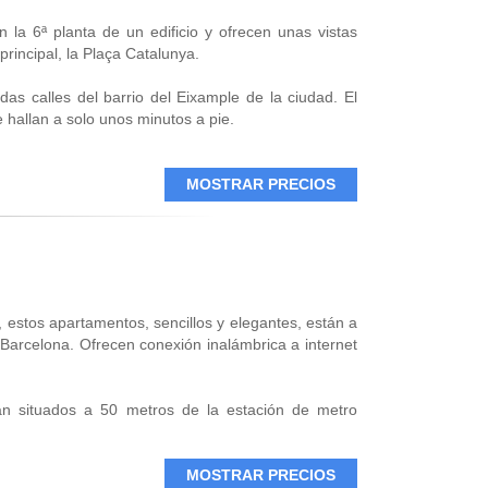
la 6ª planta de un edificio y ofrecen unas vistas
principal, la Plaça Catalunya.
as calles del barrio del Eixample de la ciudad. El
 hallan a solo unos minutos a pie.
cen mucha luz natural y una decoración elegante y
ada.
MOSTRAR PRECIOS
eresados en la arquitectura, comida y comer tapas.
o, estos apartamentos, sencillos y elegantes, están a
 Barcelona. Ofrecen conexión inalámbrica a internet
án situados a 50 metros de la estación de metro
 Patrimonio de la Humanidad por la UNESCO, se
edral de Barcelona se encuentran a 600 metros.
MOSTRAR PRECIOS