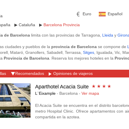
Euro
Español
la
spaña
▶
Cataluña
▶
Barcelona Provincia
ia de Barcelona
limita con las provincias de Tarragona,
Lleida
y
Giron
as ciudades y pueblos de la
provincia de Barcelona
se compone de
torell, Mataró, Granollers, Sabadell, Terrassa,
Sitges
, Igualada, Vic, M
la
Provincia de Barcelona
. Reserva los mejores hoteles en la
Provin
 ofertas de hoteles en la
Provincia de Barcelona
con el mejor precio 
mericano
h
Libra esterlina
Rublo ruso
que forme parte del programa Club y obtén un descuento desde la pri
llas
Recomendados
Opiniones de viajeros
5% de total del importe de tu reserva a un Proyecto Solidario de tu elec
ino
Yen japonés
Peso mexicano
 Barcelona Ciudad
,
Hoteles en Sitges
,
Hoteles en Lerida
,
Hoteles en Hop
Aparthotel Acacia Suite
★ ★ ★ ★
L`Eixample
- Barcelona -
Ver mapa
El Acacia Suite se encuentra en el distrito barcelo
metro Hospital Clinic. Ofrece apartamentos con ai
compartida en la azotea.