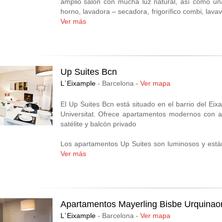
amplio salón con mucha luz natural, así como un
horno, lavadora – secadora, frigorífico combi, lava
de limpieza semanal, información turística, w
Ver más
aparcamiento.
Calm Apartments es un auténtico oasis de paz en
son perfectos para ti si buscas un alojamiento ún
instalaciones modernas y una gran amplitud de s
corazón de la Ciudad Condal, disponen de piscin
Up Suites Bcn
atención telefónica personaliza recepción 24 horas 
L`Eixample
- Barcelona -
Ver mapa
Calm Apartments cuenta con una ubicación inmej
muy bien comunicada con el resto de la ciudad, q
El Up Suites Bcn está situado en el barrio del Ei
lugares que no puedes dejar de visitar durante t
Universitat. Ofrece apartamentos modernos con ai
colmada de rincones con encanto, monumentos, mu
satélite y balcón privado
Los apartamentos Up Suites son luminosos y est
de pino. Incluyen una zona de estar con TV de pant
Ver más
Apartamentos Mayerling Bisbe Urquinao
L`Eixample
- Barcelona -
Ver mapa