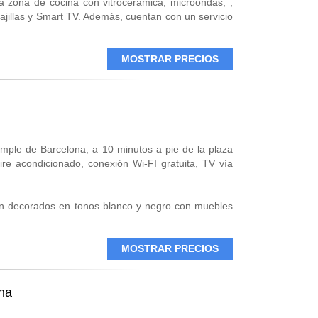
a zona de cocina con vitrocerámica, microondas, ,
vajillas y Smart TV. Además, cuentan con un servicio
ifi gratuito, aire acondicionado, calefacción y
 pleno centro de Barcelona. Nuestros apartamentos
MOSTRAR PRECIOS
ico en el centro de Barcelona que disponga de unas
ervicios. Con una ubicación inmejorable en pleno
a zona de aparcamiento, servicio de conserjería y
los siete días de la semana.
orable en pleno Eixample de Barcelona, una zona
ue dispone de todos los servicios. Existen muchos
xample de Barcelona, a 10 minutos a pie de la plaza
u alquiler de larga estancia en la Ciudad Condal,
re acondicionado, conexión Wi-FI gratuita, TV vía
seos, edificios y mucho más.
án decorados en tonos blanco y negro con muebles
alla plana y reproductor de CD.
MOSTRAR PRECIOS
na