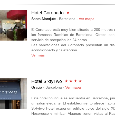
Con mucha luz natural, los apartamentos Chic & B
de madera. Todos incluyen una zona de cocina y
toallas.
Hotel Coronado
★
Sants-Montjuïc
- Barcelona -
Ver mapa
Eixample es una opción genial para los viajeros int
El Coronado está muy bien situado a 200 metros d
las famosas Ramblas de Barcelona. Ofrece conex
servicio de recepción las 24 horas.
Las habitaciones del Coronado presentan un dis
acondicionado y calefacción.
En la zona del vestíbulo hay un bar y cafetería, q
Ver más
restaurantes y bares a 5 minutos a pie del establec
El Coronado está a 15 minutos a pie de la fuente
puerto de Barcelona.
Sants-Montjuïc es una opción genial para los viaj
arquitectura.
Hotel SixtyTwo
★ ★ ★ ★
Gracia
- Barcelona -
Ver mapa
Este hotel boutique se encuentra en Barcelona, jun
un salón elegante. El establecimiento ofrece habit
Sixtytwo Hotel ocupa un edificio típico del siglo 
Nespresso y minibar. Algunas tienen vistas al Pas