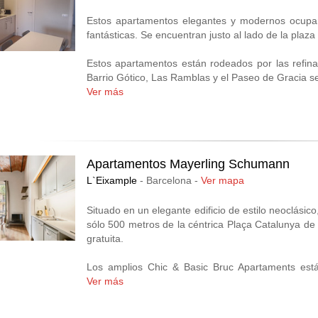
Estos apartamentos elegantes y modernos ocupan 
fantásticas. Se encuentran justo al lado de la plaza 
Estos apartamentos están rodeados por las refinad
Barrio Gótico, Las Ramblas y el Paseo de Gracia se
Ver más
Los apartamentos, recientemente reformados, ofre
minimalista. Todos ellos incluyen cocina bien equip
Eixample es una opción genial para los viajeros int
Apartamentos Mayerling Schumann
L`Eixample
- Barcelona -
Ver mapa
Situado en un elegante edificio de estilo neoclásic
sólo 500 metros de la céntrica Plaça Catalunya de
gratuita.
Los amplios Chic & Basic Bruc Apartaments est
Urquinaona. El Palau de la Música Catalana,
Ver más
encuentra a 5 minutos a pie. Las Ramblas y la Cat