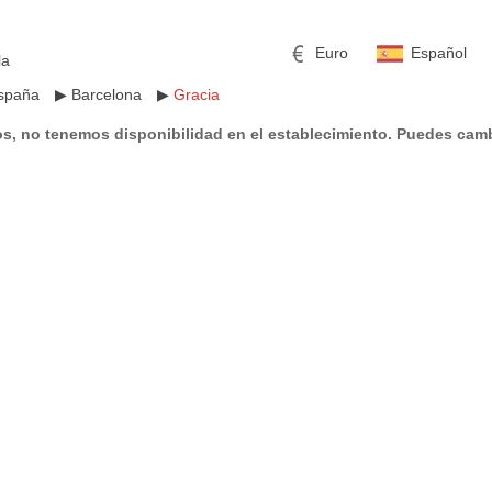
Euro
Español
la
spaña
▶
Barcelona
▶
Gracia
s, no tenemos disponibilidad en el establecimiento. Puedes camb
mericano
h
Libra esterlina
Rublo ruso
ino
Yen japonés
Peso mexicano