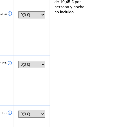
de 10,45 € por
persona y noche
no incluido
uita
uita
uita