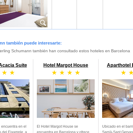
nn también puede interesarte:
erling Schumann también han consultado estos hoteles en Barcelona
Acacia Suite
Hotel Margot House
Aparthotel
 ★ ★
★ ★ ★ ★
★ 
e encuentra en el
El Hotel Margot House se
Ubicado en el barri
és del Eixample, a
encuentra en Barcelona y ofrece
Sarrià-Sant Gervasi