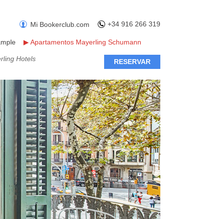
+34 916 266 319
Mi Bookerclub.com
ample
▶
Apartamentos Mayerling Schumann
ling Hotels
RESERVAR