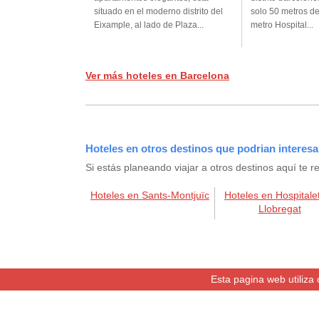
situado en el moderno distrito del
solo 50 metros de
Eixample, al lado de Plaza...
metro Hospital...
Ver más hoteles en Barcelona
Hoteles en otros destinos que podrian interesa
Si estás planeando viajar a otros destinos aquí t
Hoteles en Sants-Montjuïc
Hoteles en Hospitale
Llobregat
Esta pagina web utiliza 
Sobre Bookerclub.com
Términos y condiciones