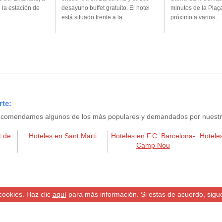
 la estación de
desayuno buffet gratuito. El hotel
minutos de la Plaç
está situado frente a la...
próximo a varios...
rte:
e recomendamos algunos de los más populares y demandados por nuestros
t de
Hoteles en Sant Marti
Hoteles en F.C. Barcelona-
Hotele
Camp Nou
cookies. Haz clic
aquí
para más información. Si estas de acuerdo, sig
Política de privacidad