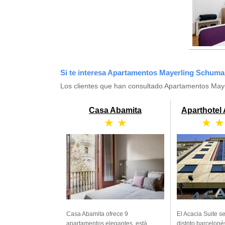
Si te interesa Apartamentos Mayerling Schuma
Los clientes que han consultado Apartamentos May
Casa Abamita
Aparthotel 
★ ★
★ ★
Casa Abamita ofrece 9
El Acacia Suite s
apartamentos elegantes, está
distrito barcelon