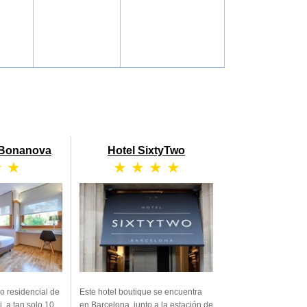
 Bonanova
Hotel SixtyTwo
★ ★
★ ★ ★ ★
o residencial de
Este hotel boutique se encuentra
, a tan solo 10
en Barcelona, junto a la estación de