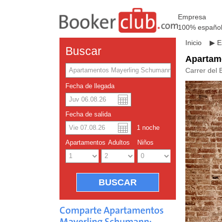
Empresa
100% españo
Inicio
▶
E
Buscar
Apartam
Carrer del 
Fecha de llegada
Dolar a
Englis
Fecha de salida
1
noche
Yuan ch
Apartamentos
Adultos
Niños
Comparte Apartamentos
Mayerling Schumann: