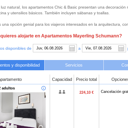
uz natural, los apartamentos Chic & Basic presentan una decoración 
ina y utensilios básicos. También incluyen sábanas y toallas.
 una opción genial para los viajeros interesados en la arquitectura, c
quieres alojarte en Apartamentos Mayerling Schumann?
os disponibles de
a
ntos y disponibilidad
Servicios
Con
apartamento
Capacidad
Precio total
Opcione
2 adultos
Cancelación grat
224,10 €