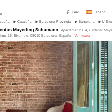
Euro
Español
la
spaña
▶
Cataluña
▶
Barcelona Provincia
▶
Barcelona
▶
L`Eix
entos Mayerling Schumann
Apartamentos: 4; Cadena: Mayer
Bruc, 16, Eixample, 08010 Barcelona, España -
Ver mapa
mericano
h
Libra esterlina
Rublo ruso
ino
Yen japonés
Peso mexicano