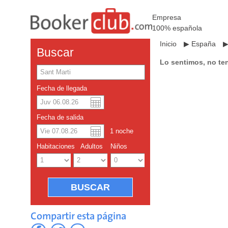
Empresa
100% española
Inicio
▶
España
Buscar
Lo sentimos, no te
Fecha de llegada
Dolar americano
English
Fecha de salida
Yuan chino
1
noche
Habitaciones
Adultos
Niños
Compartir esta página