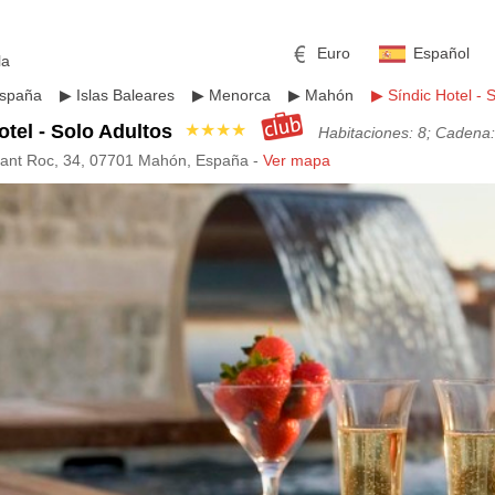
Euro
Español
la
spaña
▶
Islas Baleares
▶
Menorca
▶
Mahón
▶
Síndic Hotel - 
otel - Solo Adultos
★★★★
Habitaciones: 8; Cadena
Sant Roc, 34, 07701 Mahón, España -
Ver mapa
mericano
h
Libra esterlina
Rublo ruso
ino
Yen japonés
Peso mexicano