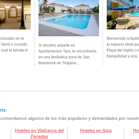
nclavado en el
Bienvenido a Apar
 Genil y cruzado
tu espacio ideal pa
Si decides alojarte en
l cual le brinda el
Playa del Inglés c
Apartamentos Tara, te encontrarás
tranquilidad y una..
en una fantástica zona de San
Bartolomé de Tirajana...
rte:
e recomendamos algunos de los más populares y demandados por nuestros
Hoteles en Vilafranca del
Hoteles en Ibiza
Ho
Penedes