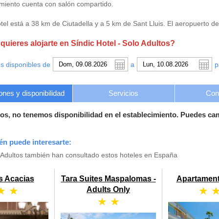
imiento cuenta con salón compartido.
otel está a 38 km de Ciutadella y a 5 km de Sant Lluis. El aeropuerto d
uieres alojarte en Síndic Hotel - Solo Adultos?
s disponibles de
a
p
ones y disponibilidad
Servicios
Con
os, no tenemos disponibilidad en el establecimiento. Puedes ca
ién puede interesarte:
o Adultos también han consultado estos hoteles en España
s Acacias
Tara Suites Maspalomas -
Apartament
★ ★
★ 
Adults Only
★ ★