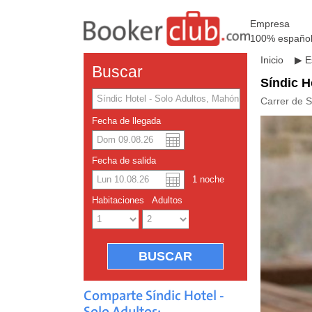
Empresa
100% españo
Inicio
▶
E
Buscar
Síndic H
Carrer de 
Fecha de llegada
Dolar a
Englis
Fecha de salida
1
noche
Yuan ch
Habitaciones
Adultos
Comparte Síndic Hotel -
Solo Adultos: