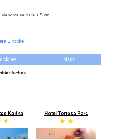
e Menorca se halla a 5 km.
ara
1
noche
diciones
Mapa
mbiar fechas.
os Karina
Hotel Tortosa Parc
★ ★
★ ★