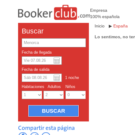
Empresa
100% española
Inicio
▶
España
Buscar
Lo sentimos, no te
Fecha de llegada
Dolar americano
English
Fecha de salida
Yuan chino
1
noche
Habitaciones
Adultos
Niños
Compartir esta página