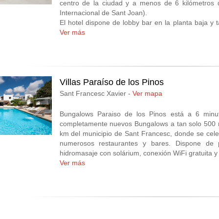
centro de la ciudad y a menos de 6 kilómetros 
Internacional de Sant Joan).
El hotel dispone de lobby bar en la planta baja y 
con servicio de comidas y cenas a la carta.
Ver más
En la azotea se encuentra el Bluesky Rooftop & 
relajarse.
Sus 40 habitaciones se distribuyen entre las tre
televisión de pantalla plana, balcón y conexión Wifi 
Cuenta también con numerosos servicios en 
Villas Paraíso de los Pinos
restaurantes, tiendas de alquiler de bicicletas y p
Sant Francesc Xavier -
Ver mapa
Bungalows Paraiso de los Pinos está a 6 minut
completamente nuevos Bungalows a tan solo 500 m
km del municipio de Sant Francesc, donde se cel
numerosos restaurantes y bares. Dispone de pi
hidromasaje con solárium, conexión WiFi gratuita y
Ver más
Los apartamentos son modernos y disponen de ai
terraza, sala de estar con sofá cama y cocina t
frigorífico y cafetera Nespresso. Se proporciona rop
Bajo petición, se ofrece consigna de equipaje y