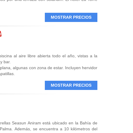
a acrópolis romana de la ciudad, dentro de una zona
SCO.
MOSTRAR PRECIOS
y presentan la decoración típica de las Baleares.
minibar, caja fuerte y WiFi gratuita.
aza en la azotea y un bar donde se sirven bebidas
a los huéspedes a reservar mesa en un restaurante,
.
cina al aire libre abierta todo el año, vistas a la
y bar.
ciudad, donde hay tiendas, bares y restaurantes. El
plana, algunas con zona de estar. Incluyen hervidor
iscoteca Blu y a 15 minutos en coche de las playas
atillas.
sé. También facilita servicio de enlace con el
MOSTRAR PRECIOS
strellas Seasun Aniram está ubicado en la Bahía de
 Palma. Además, se encuentra a 10 kilómetros del