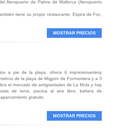
del Aeropuerto de Palma de Mallorca (Aeropuerto
también tiene su propio restaurante, Espira de Foc,
Skylounge, además de una piscina y solárium donde
MOSTRAR PRECIOS
s plantas del edificio y disponen de baño privado,
gratuita.
los alrededores como supermercados, bares y
aradas de autobús urbano.
os a pie de la playa, ofrece 6 impresionantesy
etros de la playa de Migjorn de Formentera y a 3
ebra el mercado de antigüedades de La Mola y hay
sta de tenis, piscina al aire libre, bañera de
 aparcamiento gratuito.
re acondicionado, TV de pantalla plana, balcón o
otalmente equipada con microondas, vitrocerámica,
MOSTRAR PRECIOS
a de cama, toallas y artículos de aseo gratuitos.
 servicios de lavandería y planchado, cuenta con