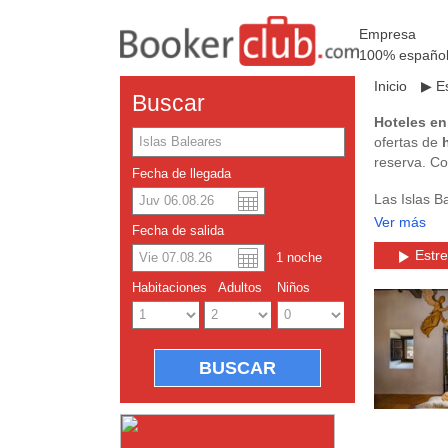
Empresa
100% españo
Inicio
▶
E
Buscar
Hoteles en
ofertas de
reserva. Co
Fecha de llegada
Las Islas B
Ver más
Dolar a
Englis
Fecha de salida
Los amantes
Estre
1
noche
Yuan ch
Gracias a s
Habitaciones
Adultos
Niños
practicarlos
Las Islas B
ambiente as
permitirá r
Las Islas B