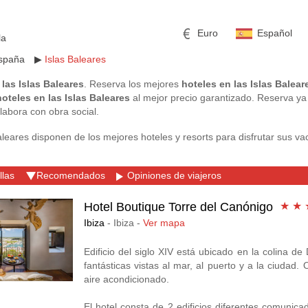
Euro
Español
la
spaña
▶
Islas Baleares
 las Islas Baleares
. Reserva los mejores
hoteles en las Islas Balear
hoteles en las Islas Baleares
al mejor precio garantizado. Reserva ya
labora con obra social.
aleares disponen de los mejores hoteles y resorts para disfrutar sus va
mericano
h
Libra esterlina
Rublo ruso
 del sol y playa encontarán en la Islas Baleares un lugar perfecto para 
llas
Recomendados
Opiniones de viajeros
ino
Yen japonés
Peso mexicano
u maravilloso clima los amantes de deportes como el Surf o el Golf d
.
Hotel Boutique Torre del Canónigo
★ ★ 
Ibiza
- Ibiza -
Ver mapa
aleares son tambien conocidas por su ambiente y fiesta, teniendo a Ibiz
í como sus noches son insuperables, pero también es un destino para 
Edificio del siglo XIV está ubicado en la colina de
efugiarse y desconectar
fantásticas vistas al mar, al puerto y a la ciudad
aleares son un destino perfecto para pasar su tiempo libre y vacacione
aire acondicionado.
El hotel consta de 2 edificios diferentes comunica