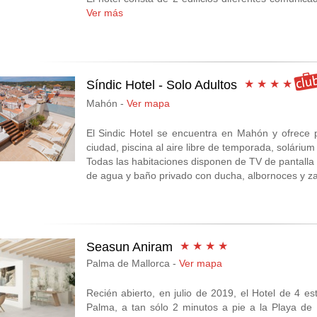
del Canónigo está construido en los terrenos de l
Ver más
declarada Patrimonio de la Humanidad por la UNE
Las habitaciones cuentan con suelo de terracota 
Todas incluyen TV vía satélite, reproductor de DVD, 
Síndic Hotel - Solo Adultos
★ ★ ★ ★
Además, el establecimiento proporciona una terr
Mahón -
Ver mapa
variadas. El personal de recepción puede ayudar 
alquilar un coche y comprar entradas para eventos
El Sindic Hotel se encuentra en Mahón y ofrece pis
ciudad, piscina al aire libre de temporada, solárium 
El hotel está a 5 minutos a pie del centro de la 
Todas las habitaciones disponen de TV de pantalla 
hotel Torre queda a unos 15 minutos a pie de la d
de agua y baño privado con ducha, albornoces y zap
más cercanas y del aeropuerto de Ibiza-San Jo
aeropuerto, bajo petición.
Seasun Aniram
★ ★ ★ ★
Palma de Mallorca -
Ver mapa
Recién abierto, en julio de 2019, el Hotel de 4 e
Palma, a tan sólo 2 minutos a pie a la Playa de