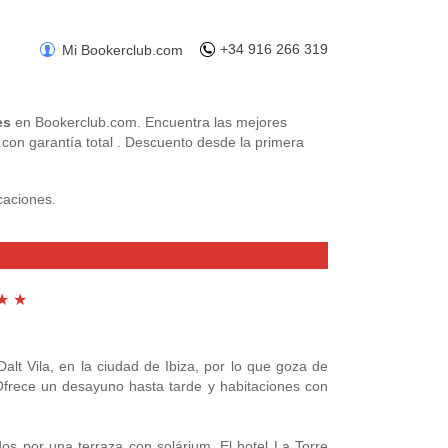
+34 916 266 319
Mi Bookerclub.com
es
en Bookerclub.com. Encuentra las mejores
 con garantía total . Descuento desde la primera
caciones.
desconectar y disfrutar del tiempo libre.
ispondrán de parajes y lugares únicos donde poder
★ ★
a como lugar de referencia, su lujoso y selecto
los amantes del relax, ya que su atmosfera le
 Dalt Vila, en la ciudad de Ibiza, por lo que goza de
. Ofrece un desayuno hasta tarde y habitaciones con
s.
dos por una terraza con solárium. El hotel La Torre