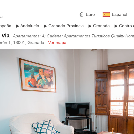
Euro
Español
la
spaña
▶
Andalucía
▶
Granada Provincia
▶
Granada
▶
Centro
 Via
Apartamentos: 4; Cadena: Apartamentos Turísticos Quality Ho
erón 1, 18001, Granada -
Ver mapa
mericano
h
Libra esterlina
Rublo ruso
ino
Yen japonés
Peso mexicano