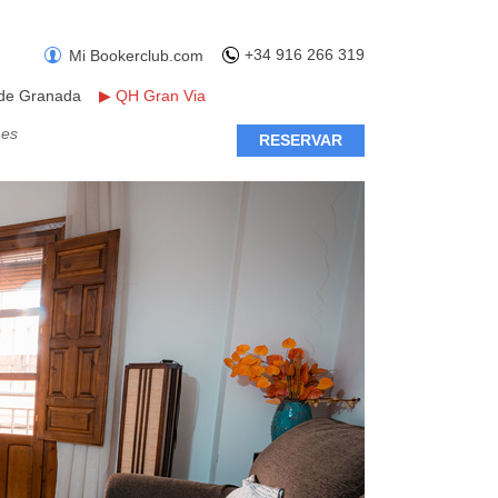
+34 916 266 319
Mi Bookerclub.com
 de Granada
▶
QH Gran Via
mes
RESERVAR