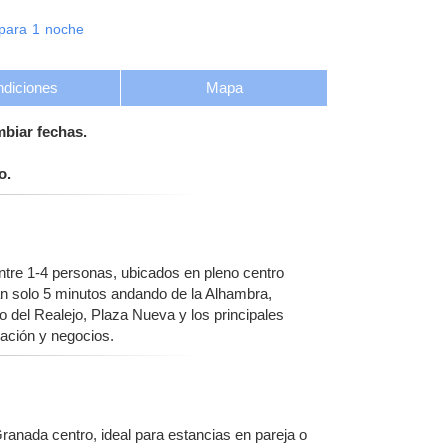
para
1
noche
diciones
Mapa
mbiar fechas.
o.
re 1-4 personas, ubicados en pleno centro
tan solo 5 minutos andando de la Alhambra,
dío del Realejo, Plaza Nueva y los principales
ración y negocios.
ranada centro, ideal para estancias en pareja o