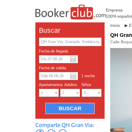
Empresa
100% españo
Inicio
▶
E
Buscar
QH Gran
Calle Boqu
Fecha de llegada
Dolar a
Englis
Fecha de salida
1
noche
Yuan ch
Apartamentos
Adultos
Niños
Comparte QH Gran Via: