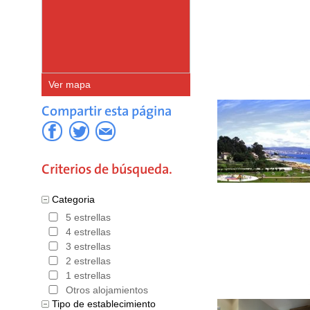
Coruña. V
más pobla
A Coruña 
Ver mapa
más pobla
Compartir esta página
principal
Hoteles e
Bookerclu
Criterios de búsqueda.
con el me
Categoria
, que for
5 estrellas
4 estrellas
descuento 
3 estrellas
usted pue
2 estrellas
1 estrellas
proyecto s
Otros alojamientos
Tipo de establecimiento
Hoteles en España
,