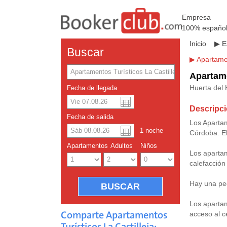
Empresa
100% españo
Inicio
▶
E
Buscar
▶
Apartamen
Apartame
Huerta del 
Fecha de llegada
Descripci
Dolar a
Englis
Fecha de salida
Los Apartam
1
noche
Córdoba. El
Yuan ch
Apartamentos
Adultos
Niños
Los apartam
calefacción
Hay una peq
Los apartam
Comparte Apartamentos
acceso al c
Turísticos La Castilleja: