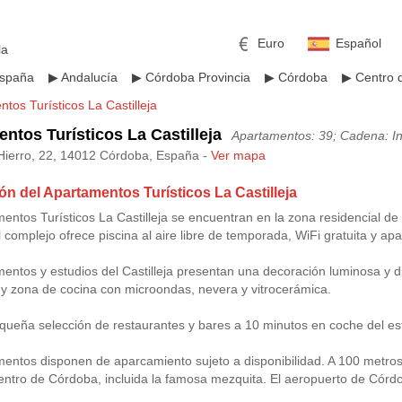
Euro
Español
la
spaña
▶
Andalucía
▶
Córdoba Provincia
▶
Córdoba
▶
Centro 
tos Turísticos La Castilleja
ntos Turísticos La Castilleja
Apartamentos: 39; Cadena: I
Hierro, 22, 14012 Córdoba, España -
Ver mapa
ón del Apartamentos Turísticos La Castilleja
mericano
h
Libra esterlina
Rublo ruso
entos Turísticos La Castilleja se encuentran en la zona residencial de 
 complejo ofrece piscina al aire libre de temporada, WiFi gratuita y a
ino
Yen japonés
Peso mexicano
entos y estudios del Castilleja presentan una decoración luminosa y 
 y zona de cocina con microondas, nevera y vitrocerámica.
ueña selección de restaurantes y bares a 10 minutos en coche del es
entos disponen de aparcamiento sujeto a disponibilidad. A 100 metros
entro de Córdoba, incluida la famosa mezquita. El aeropuerto de Córd