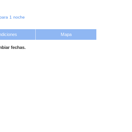
para
1
noche
diciones
Mapa
mbiar fechas.