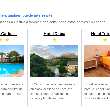
lleja también puede interesarte:
ticos La Castilleja también han consultado estos hoteles en España
Carlos III
Hotel Cinca
Hotel Tor
★ ★
★
★
entorno natural y
El Cinca Hotel se encuentra en la
El Tortosa Parc est
podrá disfrutar de
preciosa localidad de Escalona, ​​
parque Teodor Gon
a naturaleza sin
cerca del parque nacional de
minutos a pie de la
Ordesa y Monte Perdido....
Tortosa y del centro.