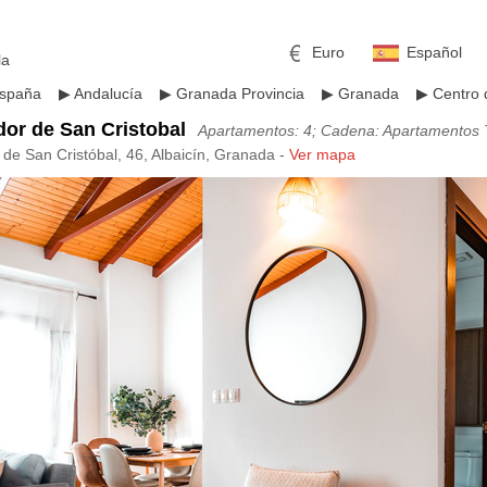
Euro
Español
la
spaña
▶
Andalucía
▶
Granada Provincia
▶
Granada
▶
Centro
or de San Cristobal
Apartamentos: 4; Cadena: Apartamentos T
 de San Cristóbal, 46, Albaicín, Granada -
Ver mapa
mericano
h
Libra esterlina
Rublo ruso
ino
Yen japonés
Peso mexicano