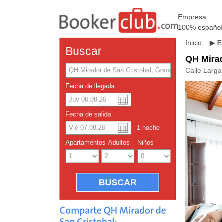
Empresa
100% españo
Inicio
▶
E
Buscar
QH Mirad
Calle Larga
Fecha de llegada
Dolar a
Englis
Fecha de salida
1
noche
Yuan ch
Apartamentos
Adultos
Niños
Comparte QH Mirador de
San Cristobal: