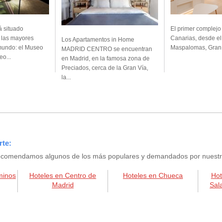
tá situado
El primer complejo
e las mayores
Canarias, desde el
Los Apartamentos in Home
mundo: el Museo
Maspalomas, Gran C
MADRID CENTRO se encuentran
eo...
en Madrid, en la famosa zona de
Preciados, cerca de la Gran Vía,
la...
rte:
e recomendamos algunos de los más populares y demandados por nuestros
minos
Hoteles en Centro de
Hoteles en Chueca
Hot
Madrid
Sal