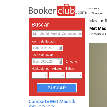
Empresa
100% españo
Inicio
▶
E
Buscar
Met Mad
Costanilla 
Fecha de llegada
Dolar a
Englis
Fecha de salida
1
noche
Yuan ch
Habitaciones
Adultos
Niños
Comparte Met Madrid: