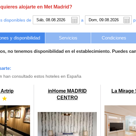
uieres alojarte en Met Madrid?
s disponibles de
a
p
ones y disponibilidad
Servicios
Condiciones
os, no tenemos disponibilidad en el establecimiento. Puedes ca
sarte:
én han consultado estos hoteles en España
 Artrip
inHome MADRID
La Mirage
 ★
CENTRO