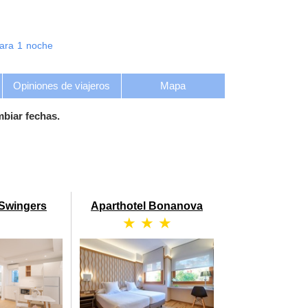
ara
1
noche
Opiniones de viajeros
Mapa
mbiar fechas.
 Swingers
Aparthotel Bonanova
★ ★ ★