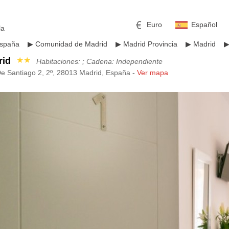
Euro
Español
la
spaña
▶
Comunidad de Madrid
▶
Madrid Provincia
▶
Madrid
rid
★★
Habitaciones: ; Cadena: Independiente
De Santiago 2, 2º, 28013 Madrid, España -
Ver mapa
mericano
h
Libra esterlina
Rublo ruso
ino
Yen japonés
Peso mexicano