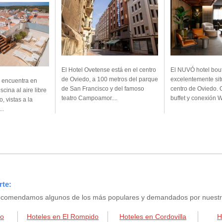
El Hotel Ovetense está en el centro
El NUVÓ hotel bout
de Oviedo, a 100 metros del parque
excelentemente si
e encuentra en
de San Francisco y del famoso
centro de Oviedo.
cina al aire libre
teatro Campoamor....
buffet y conexión Wi
o, vistas a la
..
rte:
e recomendamos algunos de los más populares y demandados por nuestros
ro
Hoteles en El Rompido
Hoteles en Cordovilla
H