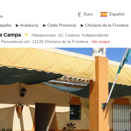
Euro
Español
la
spaña
▶
Andalucía
▶
Cádiz Provincia
▶
Chiclana de la Frontera
La Campa
★
Habitaciones: 16; Cadena: Independiente
s Pescadores s/n, 11139 Chiclana de la Frontera -
Ver mapa
mericano
h
Libra esterlina
Rublo ruso
ino
Yen japonés
Peso mexicano