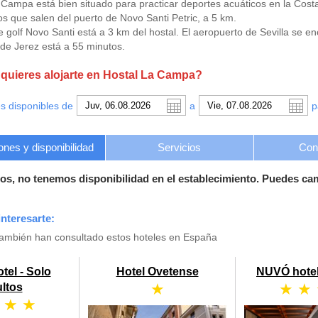
a Campa está bien situado para practicar deportes acuáticos en la Cos
os que salen del puerto de Novo Santi Petric, a 5 km.
 golf Novo Santi está a 3 km del hostal. El aeropuerto de Sevilla se e
de Jerez está a 55 minutos.
uieres alojarte en Hostal La Campa?
s disponibles de
a
p
ones y disponibilidad
Servicios
Con
os, no tenemos disponibilidad en el establecimiento. Puedes ca
nteresarte:
también han consultado estos hoteles en España
tel - Solo
Hotel Ovetense
NUVÓ hotel
★
★ ★
ltos
 ★ ★