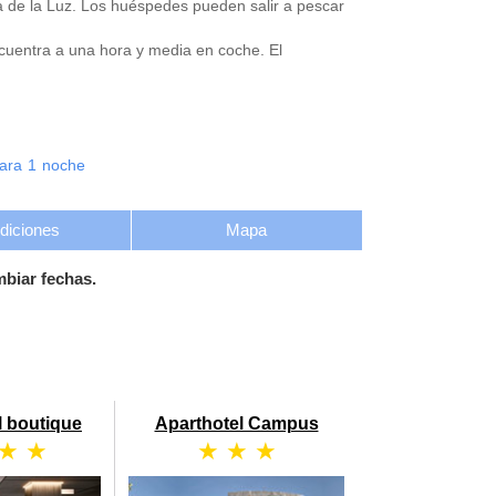
ta de la Luz. Los huéspedes pueden salir a pescar
ncuentra a una hora y media en coche. El
ara
1
noche
diciones
Mapa
mbiar fechas.
 boutique
Aparthotel Campus
 ★ ★
★ ★ ★