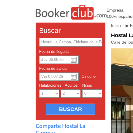
Empresa
100% españo
Inicio
▶
E
Buscar
Hostal 
Calle de lo
Fecha de llegada
Dolar a
Englis
Fecha de salida
1
noche
Yuan ch
Habitaciones
Adultos
Niños
Comparte Hostal La
Campa: