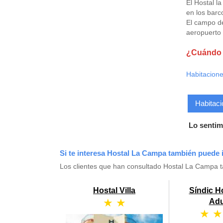
El Hostal l
en los barc
El campo de
aeropuerto 
¿Cuándo q
Habitacione
Habitaci
Lo sentim
Si te interesa Hostal La Campa también puede i
Los clientes que han consultado Hostal La Campa 
Hostal Villa
Síndic Ho
★ ★
Adu
★ ★