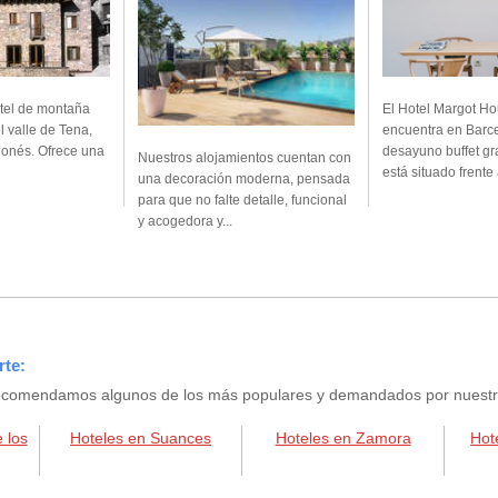
tel de montaña
El Hotel Margot H
l valle de Tena,
encuentra en Barce
gonés. Ofrece una
desayuno buffet gra
Nuestros alojamientos cuentan con
está situado frente a
una decoración moderna, pensada
para que no falte detalle, funcional
y acogedora y...
rte:
e recomendamos algunos de los más populares y demandados por nuestros
 los
Hoteles en Suances
Hoteles en Zamora
Hot