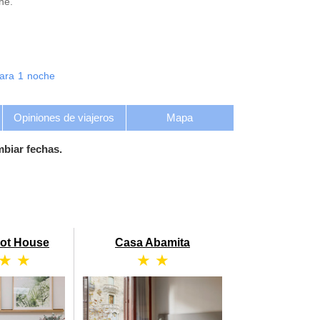
he.
ara
1
noche
Opiniones de viajeros
Mapa
mbiar fechas.
got House
Casa Abamita
 ★ ★
★ ★