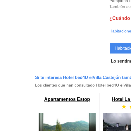
Pamplona o
También se 
¿Cuándo q
Habitacione
Habitaci
Lo sentim
Si te interesa Hotel bed4U elVilla Castejón tam
Los clientes que han consultado Hotel bed4U elVil
Apartamentos Estop
Hotel L
★ 