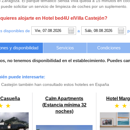
 Zaragoza. El parque temático Senda Viva queda a 15 minutos en coc
puede solicitar un servicio de limpieza de coches por un suplemento.
uieres alojarte en Hotel bed4U elVilla Castejón?
s disponibles de
a
p
ones y disponibilidad
Servicios
Condiciones
os, no tenemos disponibilidad en el establecimiento. Puedes ca
bién puede interesarte:
la Castejón también han consultado estos hoteles en España
a Casueña
Calm Apartments
Hotel Mar
★ ★
★ ★
(Estancia mínima 32
noches)