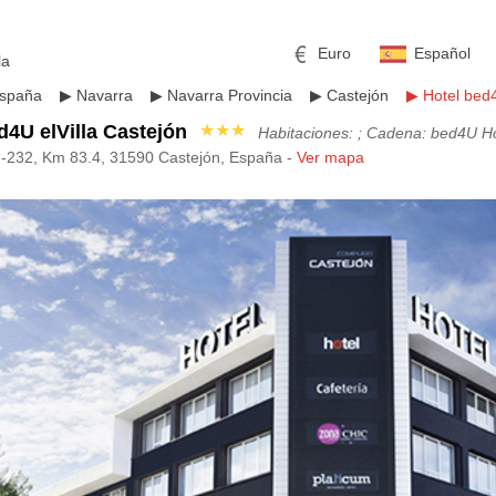
Euro
Español
la
spaña
▶
Navarra
▶
Navarra Provincia
▶
Castejón
▶
Hotel bed4
d4U elVilla Castejón
★★★
Habitaciones: ; Cadena: bed4U H
N-232, Km 83.4, 31590 Castejón, España -
Ver mapa
mericano
h
Libra esterlina
Rublo ruso
ino
Yen japonés
Peso mexicano