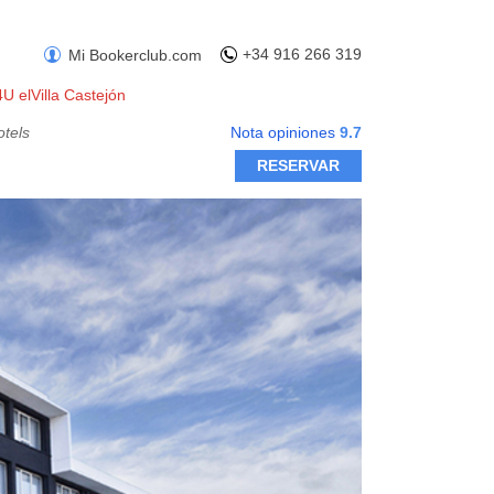
+34 916 266 319
Mi Bookerclub.com
U elVilla Castejón
otels
Nota opiniones
9.7
RESERVAR