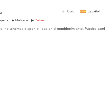
Euro
Español
la
spaña
▶
Mallorca
▶
Calvià
s, no tenemos disponibilidad en el establecimiento. Puedes camb
mericano
h
Libra esterlina
Rublo ruso
ino
Yen japonés
Peso mexicano