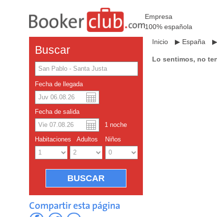
Empresa
100% española
Inicio
▶
España
Buscar
Lo sentimos, no te
Fecha de llegada
Dolar americano
English
Fecha de salida
Yuan chino
1
noche
Habitaciones
Adultos
Niños
Compartir esta página