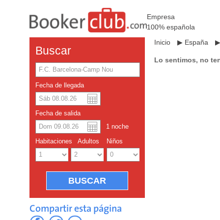
Empresa
100% española
Inicio
▶
España
Buscar
Lo sentimos, no te
Fecha de llegada
Dolar americano
English
Fecha de salida
Yuan chino
1
noche
Habitaciones
Adultos
Niños
Compartir esta página