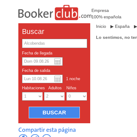
Empresa
100% española
Inicio
▶
España
Buscar
Lo sentimos, no te
Fecha de llegada
Dolar americano
English
Fecha de salida
Yuan chino
1
noche
Habitaciones
Adultos
Niños
Compartir esta página