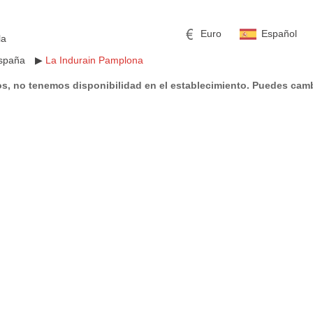
Euro
Español
la
spaña
▶
La Indurain Pamplona
s, no tenemos disponibilidad en el establecimiento. Puedes camb
mericano
h
Libra esterlina
Rublo ruso
ino
Yen japonés
Peso mexicano