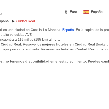
Euro
Español
la
spaña
▶
Ciudad Real
al
es una ciudad en Castilla-La Mancha,
España
. Es la capital de la p
de alta velocidad AVE.
ncuentra a 115 millas (185 km) al norte.
n Ciudad
Real.
Reserve los
mejores hoteles en Ciudad Real
Bookercl
 mejor precio garantizado. Reservar un
hotel en Ciudad Rea
l
, que fo
n la primera reserva. También, sin costo adicional, usted puede donar 
mericano
h
Libra esterlina
Rublo ruso
lidario de su elección.
s, no tenemos disponibilidad en el establecimiento. Puedes camb
 España
,
Hoteles en Madrid
.
ino
Yen japonés
Peso mexicano