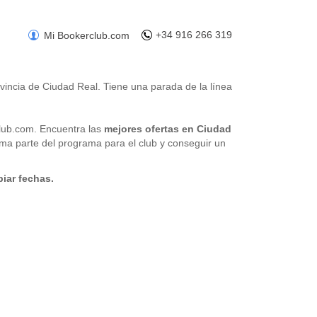
+34 916 266 319
Mi Bookerclub.com
rovincia de Ciudad Real. Tiene una parada de la línea
ub.com. Encuentra las
mejores ofertas en Ciudad
rma parte del programa para el club y conseguir un
el 0,5% del importe total de la reserva a un
iar fechas.