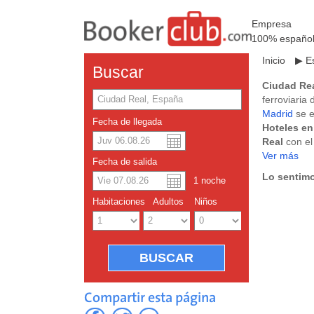
Empresa
100% españo
Inicio
▶
E
Buscar
Ciudad Re
ferroviaria 
Madrid
se e
Fecha de llegada
Hoteles e
Real
con el
descuento e
Ver más
Dolar a
Englis
Fecha de salida
proyecto so
Lo sentimo
1
noche
Hoteles en
Yuan ch
Habitaciones
Adultos
Niños
Compartir esta página